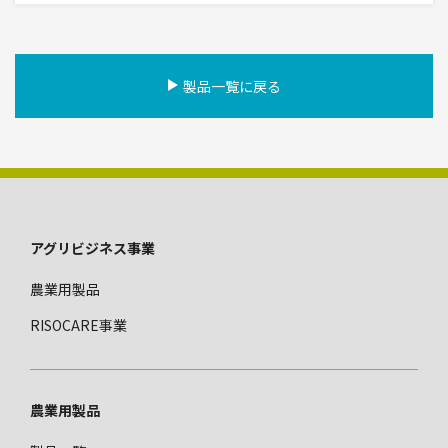
製品一覧に戻る
フ
アグリビジネス事業
ッ
農業用製品
タ
ー
RISOCARE事業
メ
ニ
ュ
ー
農業用製品