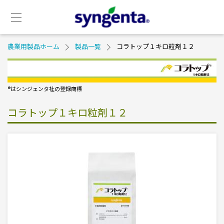
セ
メ
カ
イ
ン
ン
ダ
ナ
Skip
Breadcrumb
農業用製品ホーム
製品一覧
コラトップ１キロ粒剤１２
リ
ビ
to
ー
ゲ
main
メ
ー
content
ニ
シ
ュ
ョ
®️はシンジェンタ社の登録商標
ー
ン
コラトップ１キロ粒剤１２