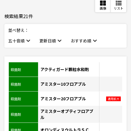
画像
リスト
検索結果21件
並べ替え：
五十音順
更新日順
おすすめ順
アクティガード顆粒水和剤
殺菌剤
アミスター10フロアブル
殺菌剤
アミスター20フロアブル
殺菌剤
適用拡大
アミスターオプティフロアブ
殺菌剤
ル
オロンディスウルトラＳＣ
殺菌剤