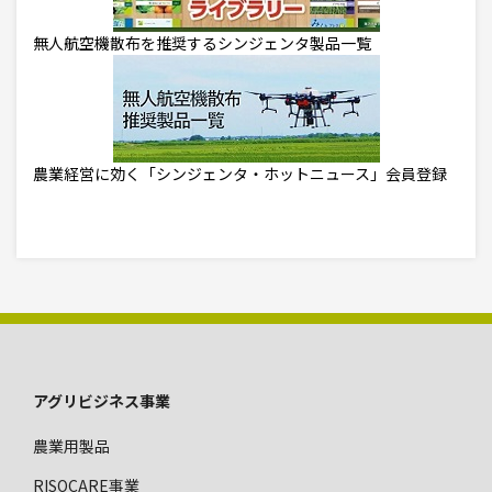
無人航空機散布を推奨するシンジェンタ製品一覧
農業経営に効く「シンジェンタ・ホットニュース」会員登録
フ
アグリビジネス事業
ッ
農業用製品
タ
ー
RISOCARE事業