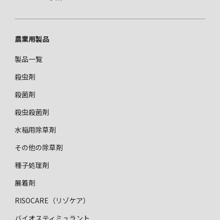
メ
ニ
ュ
ー
農業用製品
製品⼀覧
殺虫剤
殺菌剤
殺⾍殺菌剤
水稲用除草剤
その他の除草剤
種⼦処理剤
展着剤
RISOCARE（リゾケア）
バイオスティミュラント