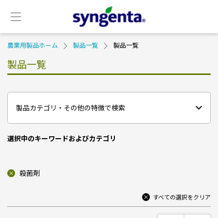
セ
メ
カ
イ
ン
ン
ダ
ナ
Skip
Breadcrumb
農業用製品ホーム
製品一覧
製品一覧
リ
ビ
to
ー
ゲ
main
製品一覧
メ
ー
content
ニ
シ
閉
ュ
ョ
ー
ン
製品カテゴリ・その他の特徴で検索
選択中のキーワードおよびカテゴリ
殺菌剤
すべての選択をクリア